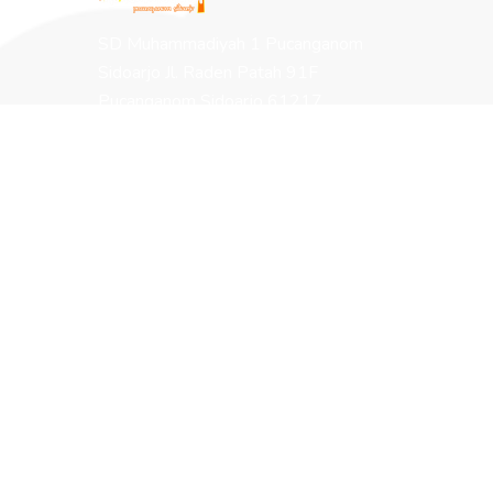
SD Muhammadiyah 1 Pucanganom
Sidoarjo Jl. Raden Patah 91F
Pucanganom Sidoarjo 61217
Halaman
Tentang Muhida
Program Sekolah
Berita Terbaru
Sarana