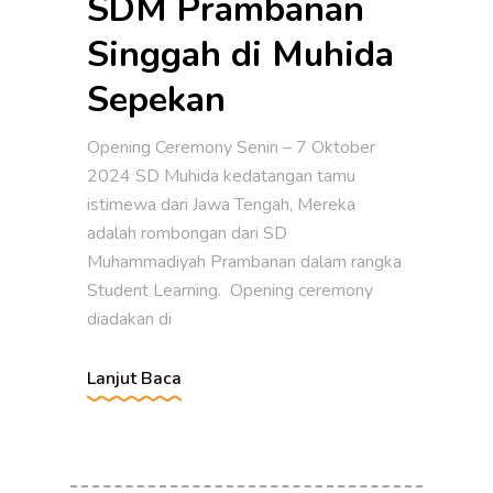
SDM Prambanan
Singgah di Muhida
Sepekan
Opening Ceremony Senin – 7 Oktober
2024 SD Muhida kedatangan tamu
istimewa dari Jawa Tengah, Mereka
adalah rombongan dari SD
Muhammadiyah Prambanan dalam rangka
Student Learning. Opening ceremony
diadakan di
Lanjut Baca