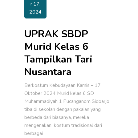
R 17,
2024
UPRAK SBDP
Murid Kelas 6
Tampilkan Tari
Nusantara
Berkostum Kebudayaan Kamis – 17
Oktober 2024 Murid kelas 6 SD
Muhammadiyah 1 Pucanganom Sidoarjo
tiba di sekolah dengan pakaian yang
berbeda dari biasanya, mereka
mengenakan kostum tradisional dari
berbagai