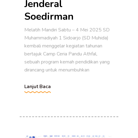
Jenderal
Soedirman
Melatih Mandiri Sabtu – 4 Mei 2025 SD
Muhammadiyah 1 Sidoarjo (SD Muhida)
kembali menggelar kegiatan tahunan
bertajuk Camp Ceria Pandu Athfal,
sebuah program kemah pendidikan yang
dirancang untuk menumbuhkan
Lanjut Baca