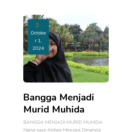
Octobe
R 1,
2024
Bangga Menjadi
Murid Muhida
BANGGA MENJADI MURID MUHIDA
Nama saya Alnhea Meezara Dimariela