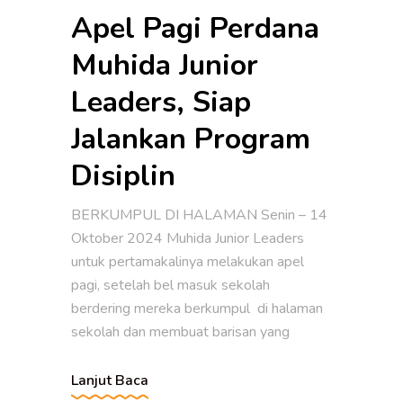
Apel Pagi Perdana
Muhida Junior
Leaders, Siap
Jalankan Program
Disiplin
BERKUMPUL DI HALAMAN Senin – 14
Oktober 2024 Muhida Junior Leaders
untuk pertamakalinya melakukan apel
pagi, setelah bel masuk sekolah
berdering mereka berkumpul di halaman
sekolah dan membuat barisan yang
Lanjut Baca