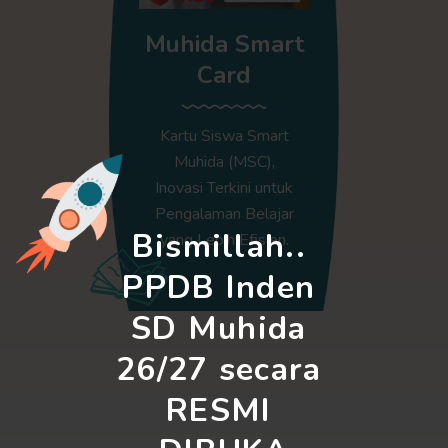
Muhida Smart
Card
Kartu Siswa Smart
Muhida (MSC),
Inovasi Terkini untuk
Pengalaman Belajar
Bismillah.. 
yang Lebih Efisien.
PPDB Inden 
SD Muhida 
26/27 secara 
RESMI 