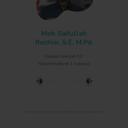
Moh Saifullah
Mufi
Rochim, S.E. M.Pd.
Kepala
Kepala Sekolah SD
SD Muha
Muhammadiyah 1 Sidoarjo