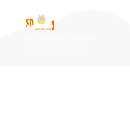
SD Muhammadiyah 1 Pucanganom
Sidoarjo Jl. Raden Patah 91F
Pucanganom Sidoarjo 61217
Halaman
Tentang Muhida
Program Sekolah
Berita Terbaru