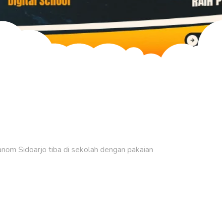
Layanan
Layanan
m Sidoarjo tiba di sekolah dengan pakaian