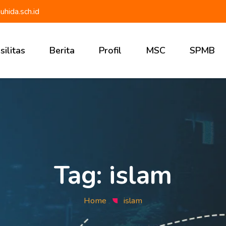
ida.sch.id
silitas
Berita
Profil
MSC
SPMB
Tentang Muhida
Core Value &
Student Profile
Program
Sekolah
Tag:
islam
Home
islam