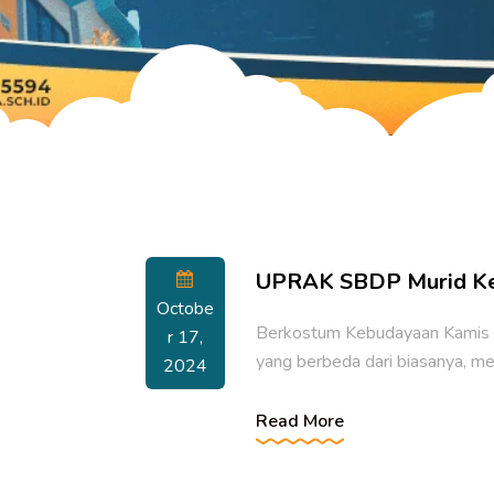
Login Siswa
Login Siswa
UPRAK SBDP Murid Kel
Octobe
Berkostum Kebudayaan Kamis –
R 17,
yang berbeda dari biasanya, m
2024
Read More