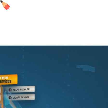
Muhida Smart Card
Berita Terbaru
Ebelajar
Prestasi
Elibrary
Tulisan Siswa
Virtual Tour
Majalah
Muhida Smart Card
Berita Terbaru
Ebelajar
Prestasi
Elibrary
Tulisan Siswa
Virtual Tour
Majalah