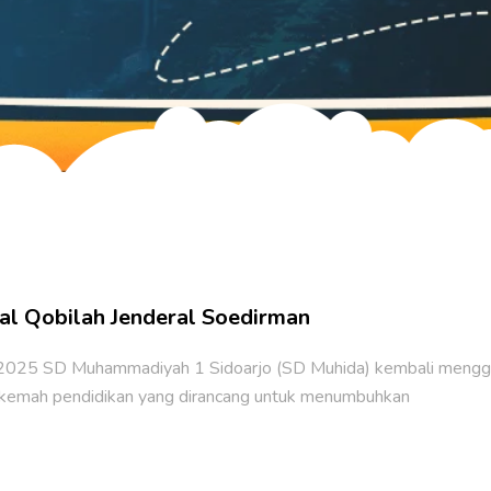
al Qobilah Jenderal Soedirman
i 2025 SD Muhammadiyah 1 Sidoarjo (SD Muhida) kembali menggel
 kemah pendidikan yang dirancang untuk menumbuhkan