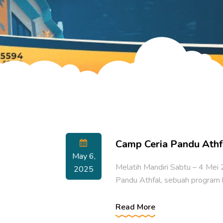
Camp Ceria Pandu Athf
May 6,
Melatih Mandiri Sabtu – 4 Me
2025
Pandu Athfal, sebuah program
Read More