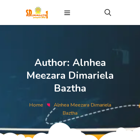
Author:
Alnhea
Meezara Dimariela
Baztha
Home
Alnhea Meezara Dimariela
Baztha