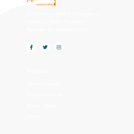
SD Muhammadiyah 1 Pucanganom
Sidoarjo Jl. Raden Patah 91F
Pucanganom Sidoarjo 61217
Halaman
Tentang Muhida
Program Sekolah
Berita Terbaru
Sarana