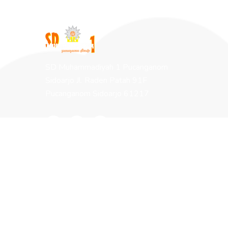
SD Muhammadiyah 1 Pucanganom
Sidoarjo Jl. Raden Patah 91F
Pucanganom Sidoarjo 61217
Halaman
Tentang Muhida
Program Sekolah
Berita Terbaru