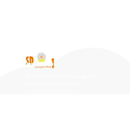
SD Muhammadiyah 1 Pucanganom
Sidoarjo Jl. Raden Patah 91F
Pucanganom Sidoarjo 61217