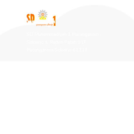
SD Muhammadiyah 1 Pucanganom
Sidoarjo Jl. Raden Patah 91F
Pucanganom Sidoarjo 61217
Halaman
Tentang Muhida
Program Sekolah
Berita Terbaru